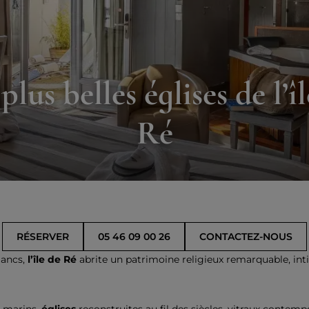
plus belles églises de l’î
Ré
RÉSERVER
05 46 09 00 26
CONTACTEZ-NOUS
lancs,
l’île de Ré
abrite un patrimoine religieux remarquable, int