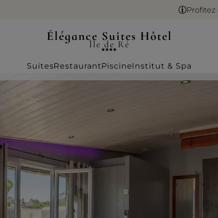
Profitez de la frai
Élégance Suites Hôtel
Île de Ré
Suites
Restaurant
Piscine
Institut & Spa