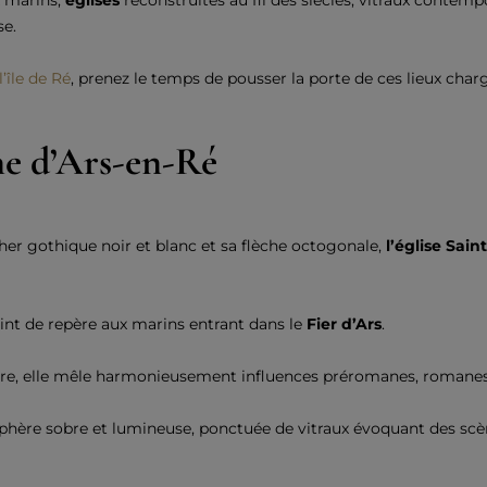
x marins,
églises
reconstruites au fil des siècles, vitraux conte
se.
l’île de Ré
, prenez le temps de pousser la porte de ces lieux charg
ne d’Ars-en-Ré
er gothique noir et blanc et sa flèche octogonale,
l’église Sain
 point de repère aux marins entrant dans le
Fier d’Ars
.
aire, elle mêle harmonieusement influences préromanes, romanes
phère sobre et lumineuse, ponctuée de vitraux évoquant des scènes