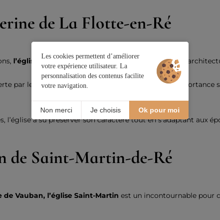
herine de La Flotte-en-Ré
Les cookies permettent d’améliorer
ons,
l’église Sainte-Catherine
témoigne de l’évolution architectur
votre expérience utilisateur. La
personnalisation des contenus facilite
e par le cardinal de Richelieu en 1632, rappelant l’importance s
votre navigation.
Non merci
Je choisis
Ok pour moi
s, l’église a su préserver son caractère tout en s’adaptant aux é
in de Saint-Martin-de-Ré
ée de Vauban, l’église Saint-Martin
est un incontournable pour qu