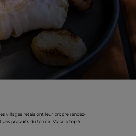
es villages rétais ont leur propre rendez-
s produits du terroir. Voici le top 5