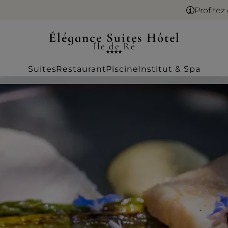
Profitez de la frai
Élégance Suites Hôtel
Île de Ré
Suites
Restaurant
Piscine
Institut & Spa