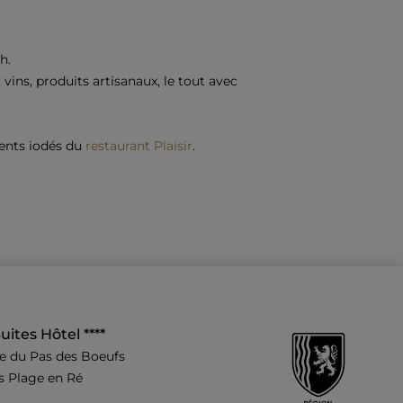
h.
ins, produits artisanaux, le tout avec
cents iodés du
restaurant Plaisir
.
ites Hôtel ****
e du Pas des Boeufs
s Plage en Ré