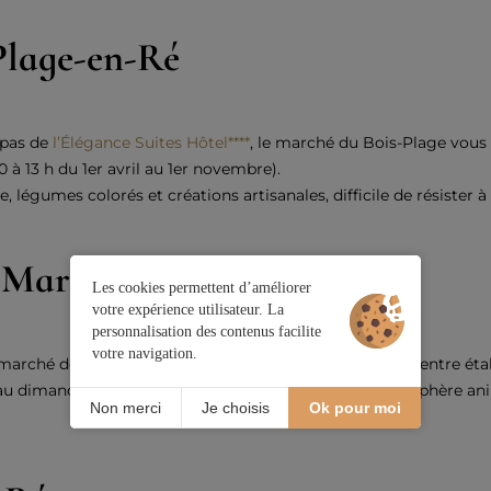
Plage-en-Ré
x pas de
l’Élégance Suites Hôtel****
, le marché du Bois-Plage vous 
0 à 13 h du 1er avril au 1er novembre).
 légumes colorés et créations artisanales, difficile de résister à 
-Martin-de-Ré
Les cookies permettent d’améliorer
votre expérience utilisateur. La
personnalisation des contenus facilite
votre navigation.
le marché de Saint-Martin-de-Ré vous invite à une balade entre étal
au dimanche le reste de l’année, il séduit par son atmosphère an
Non merci
Je choisis
Ok pour moi